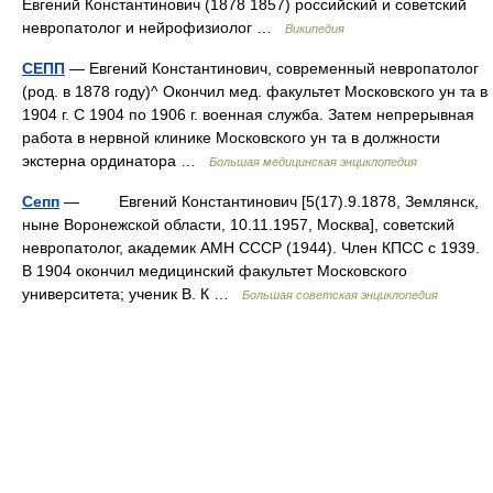
Евгений Константинович (1878 1857) российский и советский
невропатолог и нейрофизиолог …
Википедия
СЕПП
— Евгений Константинович, современный невропатолог
(род. в 1878 году)^ Окончил мед. факультет Московского ун та в
1904 г. С 1904 по 1906 г. военная служба. Затем непрерывная
работа в нервной клинике Московского ун та в должности
экстерна ординатора …
Большая медицинская энциклопедия
Сепп
— Евгений Константинович [5(17).9.1878, Землянск,
ныне Воронежской области, 10.11.1957, Москва], советский
невропатолог, академик АМН СССР (1944). Член КПСС с 1939.
В 1904 окончил медицинский факультет Московского
университета; ученик В. К …
Большая советская энциклопедия