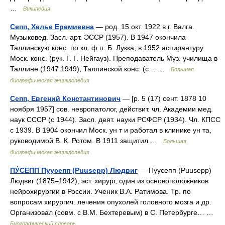
…
Википедия
Сепп, Хелье Еремиевна
— род. 15 окт. 1922 в г. Валга.
Музыковед. Засл. арт. ЭССР (1957). В 1947 окончила
Таллинскую конс. по кл. ф п. Б. Лукка, в 1952 аспирантуру
Моск. конс. (рук. Г. Г. Нейгауз). Преподаватель Муз. училища в
Таллине (1947 1949), Таллинской конс. (с… …
Большая
биографическая энциклопедия
Сепп, Евгений Константинович
— [р. 5 (17) сент. 1878 10
ноября 1957] сов. невропатолог, действит. чл. Академии мед.
наук СССР (с 1944). Засл. деят. науки РСФСР (1934). Чл. КПСС
с 1939. В 1904 окончил Моск. ун т и работал в клинике ун та,
руководимой В. К. Ротом. В 1911 защитил …
Большая
биографическая энциклопедия
ПУ́СЕПП Пуусепп (Puusepp) Людвиг
— Пуусепп (Puusepp)
Людвиг (1875–1942), эст. хирург, один из основоположников
нейрохирургии в России. Ученик В.А. Ратимова. Тр. по
вопросам хирургич. лечения опухолей головного мозга и др.
Организовал (совм. с В.М. Бехтеревым) в С. Петербурге… …
Биографический словарь